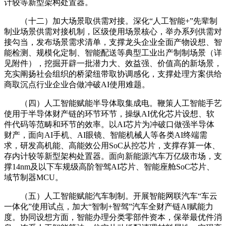
计较等新型架构处置器。
（十二）加大场景取供需对接。深化“人工智能+”先辈制
制业场景供需对接机制，区级使用场景核心，举办系列供需对
接勾当，发布场景需求清单，支撑龙头企业全面产物设想、智
能检测、规模化定制、智能配送等典型工业出产制制场景（详
见附件），挖掘开辟一批潜力大、效益强、价值高的新场景，
充实阐扬社会组织的桥梁纽带取协调感化，支撑处理方案供给
商取沉点行业企业合做冲破AI使用难题。
（四）人工智能赋能半导体取集成电。鞭策人工智能手艺
使用于半导体财产链的环节环节，操纵AI优化芯片设想、软
件代码等范畴和环节的效率。以AI芯片为冲破口做强半导体
财产，面向AI手机、AI眼镜、智能机械人等各类AI终端需
求，研发高机能、高能效公用SoC从控芯片，支撑存算一体、
存内计较等新型架构处置器。面向新能源汽车万亿级市场，支
撑14nm及以下车规级高阶智驾AI芯片、智能座舱SoC芯片、
域节制器MCU。
（五）人工智能赋能汽车制制。开展智能网联汽车“车云
一体化”使用试点，加大“智制+智驾”汽车全财产链AI赋能力
度。协同设想方面，智能办理分类零部件资本，保举最优件消