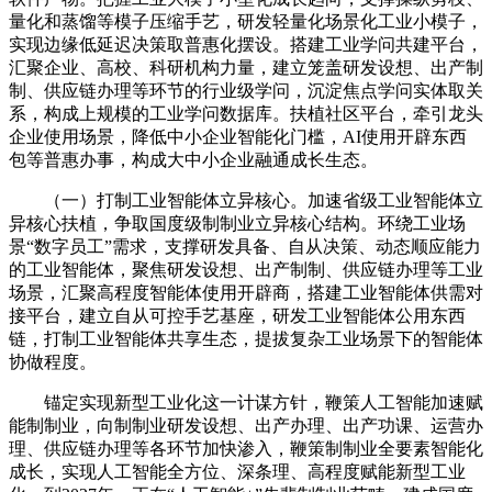
量化和蒸馏等模子压缩手艺，研发轻量化场景化工业小模子，
实现边缘低延迟决策取普惠化摆设。搭建工业学问共建平台，
汇聚企业、高校、科研机构力量，建立笼盖研发设想、出产制
制、供应链办理等环节的行业级学问，沉淀焦点学问实体取关
系，构成上规模的工业学问数据库。扶植社区平台，牵引龙头
企业使用场景，降低中小企业智能化门槛，AI使用开辟东西
包等普惠办事，构成大中小企业融通成长生态。
（一）打制工业智能体立异核心。加速省级工业智能体立
异核心扶植，争取国度级制制业立异核心结构。环绕工业场
景“数字员工”需求，支撑研发具备、自从决策、动态顺应能力
的工业智能体，聚焦研发设想、出产制制、供应链办理等工业
场景，汇聚高程度智能体使用开辟商，搭建工业智能体供需对
接平台，建立自从可控手艺基座，研发工业智能体公用东西
链，打制工业智能体共享生态，提拔复杂工业场景下的智能体
协做程度。
锚定实现新型工业化这一计谋方针，鞭策人工智能加速赋
能制制业，向制制业研发设想、出产办理、出产功课、运营办
理、供应链办理等各环节加快渗入，鞭策制制业全要素智能化
成长，实现人工智能全方位、深条理、高程度赋能新型工业