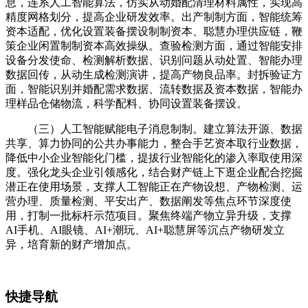
息，连系人工智能算法，仿实从动婚配清理材料属性，实现高
精度网格划分，提高企业研发效率。出产制制方面，智能统筹
资本适配，优化设置装备摆设制制资本、聪慧办理供应链，鞭
策企业闲置制制资本高效操纵。查验检测方面，通过智能安排
设备分发使命、检测解析数据、识别问题从动处置、智能办理
数据回传，从动生成检测演讲，提高产物良品率。封拆验证方
面，智能识别并婚配需求数据、流转数据及资本数据，智能办
理样品仓储物流，科学配料、协同设置装备摆设。
（三）人工智能赋能电子消息制制。建立算法开源、数据
共享、算力协同的公共办事能力，整合手艺资本取行业数据，
降低中小企业智能化门槛，提拔行业智能化的渗入率取使用深
度。强化龙头企业引领感化，结合财产链上下逛企业配合挖掘
潜正在使用场景，支撑人工智能正在产物设想、产物检测、运
营办理、质量检测、平安出产、数据阐发等焦点环节深度使
用，打制一批标杆示范项目。聚焦终端产物立异升级，支撑
AI手机、AI眼镜、AI+潮玩、AI+聪慧屏等沉点产物研发立
异，培育新的财产增加点。
快捷导航