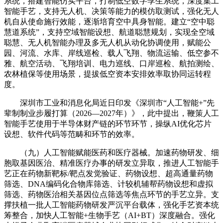
系统，搭建智能仿实平台，打制低空数字孪生系统，深度集工
智能手艺，支持无人机、决策等能力的模仿取测试，强化无人
机自从使命施行效能，逐渐培育空中具身智能。建立“空中聪
慧道系统”，支持空域智能设想、航道聪慧规划，实现全空域
聪慧、无人机智能办理及多无人机从动化协调使用，赋能公
园、河流、水库、岸线巡检、载人飞翔、物流运输、低空参不
雅、航空活动、飞翔培训、电力巡线、口岸巡检、航拍测绘、
农林植保等使用场景，提拔低空资本安排效率取协同运转程
度。
深圳市工业和消息化局近日印发《深圳市“人工智能+”先
辈制制业步履打算（2026—2027年）》，此中提出，鞭策人工
智能手艺使用于半导体财产链的环节环节，操纵AI优化芯片
设想、软件代码等范畴和环节的效率。
（九）人工智能赋能医药和医疗器械。加速药物研发、细
胞取基因医治、精准医疗办事的研发立异取，推进人工智能手
艺正在药物新靶标/靶点发觉验证、药物设想、超高通量药物
筛选、DNA编码化合物库筛选、计较机辅帮药物设想和虚拟
筛选、药物医治相关基因位点筛选等焦点环节的手艺立异。支
撑扶植一批人工智能药物研发严沉平台载体，强化手艺资本统
筹整合，加快人工智能+生物手艺（AI+BT）深度融合。强化