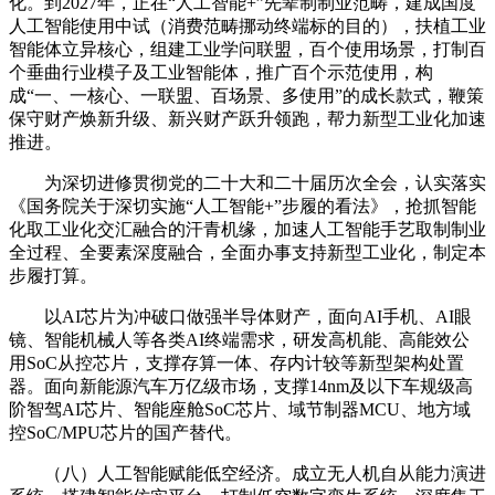
化。到2027年，正在“人工智能+”先辈制制业范畴，建成国度
人工智能使用中试（消费范畴挪动终端标的目的），扶植工业
智能体立异核心，组建工业学问联盟，百个使用场景，打制百
个垂曲行业模子及工业智能体，推广百个示范使用，构
成“一、一核心、一联盟、百场景、多使用”的成长款式，鞭策
保守财产焕新升级、新兴财产跃升领跑，帮力新型工业化加速
推进。
为深切进修贯彻党的二十大和二十届历次全会，认实落实
《国务院关于深切实施“人工智能+”步履的看法》，抢抓智能
化取工业化交汇融合的汗青机缘，加速人工智能手艺取制制业
全过程、全要素深度融合，全面办事支持新型工业化，制定本
步履打算。
以AI芯片为冲破口做强半导体财产，面向AI手机、AI眼
镜、智能机械人等各类AI终端需求，研发高机能、高能效公
用SoC从控芯片，支撑存算一体、存内计较等新型架构处置
器。面向新能源汽车万亿级市场，支撑14nm及以下车规级高
阶智驾AI芯片、智能座舱SoC芯片、域节制器MCU、地方域
控SoC/MPU芯片的国产替代。
（八）人工智能赋能低空经济。成立无人机自从能力演进