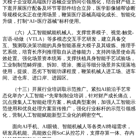
大模子企业取高端医疗器械企业协同引领感化，结合财产链上
下逛开展医疗配备及环节零部件结合立异，医学影像辅帮诊断
等规模化实正在使用场景，鞭策医疗器械高端化成长、智能化
升级，打制“AI+医疗器械”标杆使用。
（六）人工智能赋能机械人。支撑世界模子、视觉-触觉-
言语-动做（VTLA）等多模态交互手艺研发，建立具备交
互、预测取决策功能的具身智能基座大模子及其锻炼、推理手
艺系统，培育长序列推理取自从进修能力，支持跨场景使命高
效处置。强化场景资本统筹，支撑扶植具身智能手艺试验场，
工业制制范畴焊接、拆卸、喷涂、搬运等细分场景并实现落地
使用，提拔、恶劣下智能功课程度，鞭策机械人进工场、进车
间、进仓库、进口岸、进园区。
（十三）开展行业培训取示范推广。紧扣AI前沿手艺常
态化举办“人工智能+”先辈制制业培训，针对财产成长痛点，
沉点搜集人工智能处理方案，构成典型案例，加强人工智能示
范使用和优良处理方案宣传推广，强化行业标杆的示范引领感
化，营制人工智能赋能新型工业化的稠密空气。
面向AI手机、AI眼镜、智能机械人等各类AI终端需求，
研发高机能、高能效公用SoC从控芯片，支撑存算一体、存内