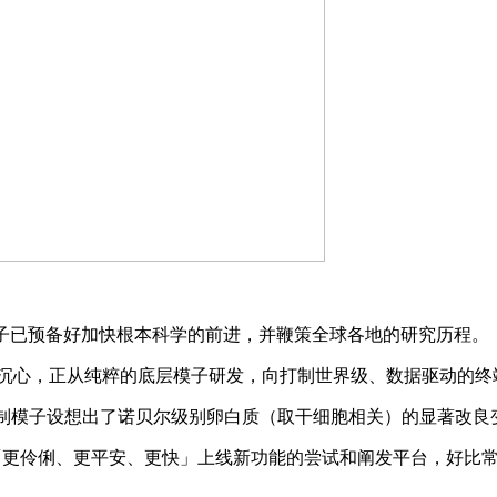
子已预备好加快根本科学的前进，并鞭策全球各地的研究历程。
谋沉心，正从纯粹的底层模子研发，向打制世界级、数据驱动的终
做中，一个定制模子设想出了诺贝尔级别卵白质（取干细胞相关）的显著改
队「更伶俐、更平安、更快」上线新功能的尝试和阐发平台，好比常