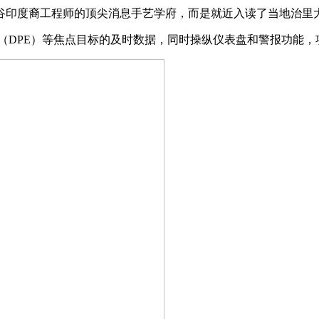
印度裔工程师的顶尖消息手艺学府，而是就近入读了当地治里
DPE）等焦点目标的及时数据，同时操纵仪表盘和警报功能，