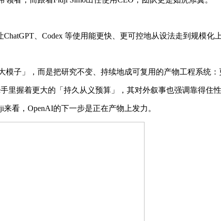
tGPT、Codex 等使用能更快、更可控地从设法走到规模化
个大模子」，而是把研究不变、持续地成可复用的产物工程系统：
ropic手里握着更大的「持久从义预算」，其对外叙事也强调靠得
aji来看，OpenAI的下一步是正在产物上发力。