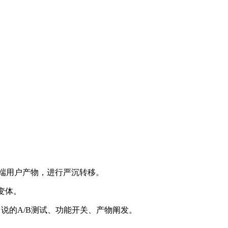
端用户产物，进行严沉转移。
良变体。
说的A/B测试、功能开关、产物阐发。