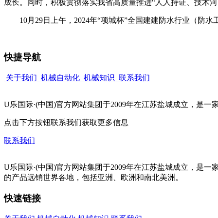
成长。同时，积极贯彻落实我省高质量推进“人人持证、技术河
10月29日上午，2024年“项城杯”全国建建防水行业（
快捷导航
关于我们
机械自动化
机械知识
联系我们
U乐国际·(中国)官方网站集团于2009年在江苏盐城成立，
点击下方按钮联系我们获取更多信息
联系我们
U乐国际·(中国)官方网站集团于2009年在江苏盐城成立
的产品远销世界各地，包括亚洲、欧洲和南北美洲。
快速链接