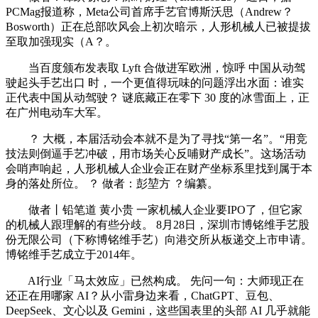
PCMag报道称，Meta公司首席手艺官博斯沃思（Andrew？
Bosworth）正在总部吹风会上初次暗示，人形机械人已被提拔
至取加强现实（A？。
当百度颁布发表取 Lyft 合做进军欧洲，惊呼 中国从动驾
驶起头手艺出口 时，一个更值得玩味的问题浮出水面：谁实
正代表中国从动驾驶？ 谜底藏正在零下 30 度的冰雪面上，正
在广州电动车大军。
？ 大概，本届活动会本就不是为了寻找“第一名”。“用竞
技法则倒逼手艺冲破，用市场关心反哺财产成长”。这场活动
会哨声响起，人形机械人企业会正在财产坐标系里找到属于本
身的落处所位。 ？ 做者：彭堃方 ？编纂。
做者丨铅笔道 黄小贵 一家机械人企业要IPO了，但它家
的机械人跟理解的有些分歧。 8月28日，深圳市博铭维手艺股
份无限公司（下称博铭维手艺）向港交所从板递交上市申请。
博铭维手艺成立于2014年。
AI行业「马太效应」已然构成。 先问一句：大师现正在
还正在用哪家 AI？从小雷身边来看，ChatGPT、豆包、
DeepSeek、文心以及 Gemini，这些国表里的头部 AI 几乎就能