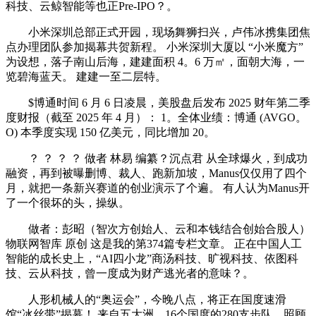
科技、云鲸智能等也正Pre-IPO？。
小米深圳总部正式开园，现场舞狮扫兴，卢伟冰携集团焦
点办理团队参加揭幕共贺新程。 小米深圳大厦以 “小米魔方”
为设想，落子南山后海，建建面积 4。6 万㎡，面朝大海，一
览碧海蓝天。 建建一至二层特。
$博通时间 6 月 6 日凌晨，美股盘后发布 2025 财年第二季
度财报（截至 2025 年 4 月）： 1。全体业绩：博通 (AVGO。
O) 本季度实现 150 亿美元，同比增加 20。
？ ？ ？ ？ 做者 林易 编纂？沉点君 从全球爆火，到成功
融资，再到被曝删博、裁人、跑新加坡，Manus仅仅用了四个
月，就把一条新兴赛道的创业演示了个遍。 有人认为Manus开
了一个很坏的头，操纵。
做者：彭昭（智次方创始人、云和本钱结合创始合股人）
物联网智库 原创 这是我的第374篇专栏文章。 正在中国人工
智能的成长史上，“AI四小龙”商汤科技、旷视科技、依图科
技、云从科技，曾一度成为财产逃光者的意味？。
人形机械人的“奥运会”，今晚八点，将正在国度速滑
馆“冰丝带”揭幕！ 来自五大洲、16个国度的280支步队，照顾