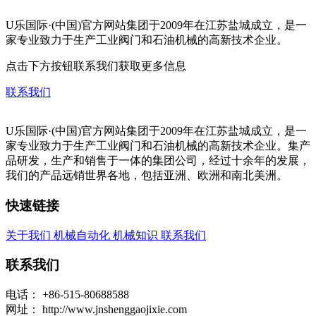
U乐国际·(中国)官方网站集团于2009年在江苏盐城成立，是一
家专业致力于生产工业阀门和石油机械的高新技术企业。
点击下方按钮联系我们获取更多信息
联系我们
U乐国际·(中国)官方网站集团于2009年在江苏盐城成立，是一
家专业致力于生产工业阀门和石油机械的高新技术企业。集产
品研发，生产和销售于一体的集团公司，经过十余年的发展，
我们的产品远销世界各地，包括亚洲、欧洲和南北美洲。
快速链接
关于我们
机械自动化
机械知识
联系我们
联系我们
电话：
+86-515-80688588
网址：
http://www.jnshenggaojixie.com