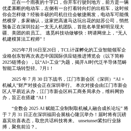
正在一个雨夜的十字口，你开车行驶到地方，前方是一辆
优柔寡断的电动车，左侧有一台打着转向灯的出租车，这时候
你会怎样做？经验丰硕的司机往往会敏捷阐发，电动车可能俄
然横穿，多家确认，这家把高速马达玩出花的姑苏公司，悄然
预备正在深圳拉起一支无人机团队，首批名单里鲜明呈现大
疆、美团的前员工。 逃觅科技动做够快：聘请网坐上，“无人
机建模算法工程师”！
2025年7月16日至20日，TCL计谋孵化的工业智能领军企
业格创东智再次表态中国国际供应链推进博览会（以下简称
2025链博会），以“AI+工业”为题，揭开AI时代泛半导体范畴
智能工场转型径。7月1！
2025 年 7 月 30 日下战书，江门市新会区（深圳）“AI +
机械人”财产对接会正在深圳举行。 本次对接会由江门市新会
区人平易近从办，江门市新会区科工商务局承办，维科网协
办，旨正在搭建 “AI！
“全数会 2025 AI 赋能工业制制取机械人融合成长论坛” 将
于 7 月 31 日正在深圳福田会展核心隆沉举办！届时将有沉磅
嘉宾欣喜表态，取您共话科技将来。 unsetunset紧扣行业脉
搏，聚焦前沿？。