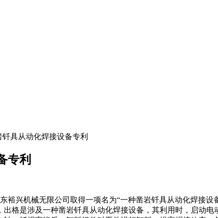
岩钎具从动化焊接设备专利
备专利
裕兴机械无限公司取得一项名为“一种凿岩钎具从动化焊接设备”的专利
畴，出格是涉及一种凿岩钎具从动化焊接设备，其利用时，启动电