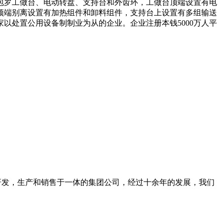
包罗工做台、电动转盘、支持台和外齿环，工做台顶端设置有电
顶端别离设置有加热组件和卸料组件，支持台上设置有多组输送
以处置公用设备制制业为从的企业。企业注册本钱5000万人平
品研发，生产和销售于一体的集团公司，经过十余年的发展，我们