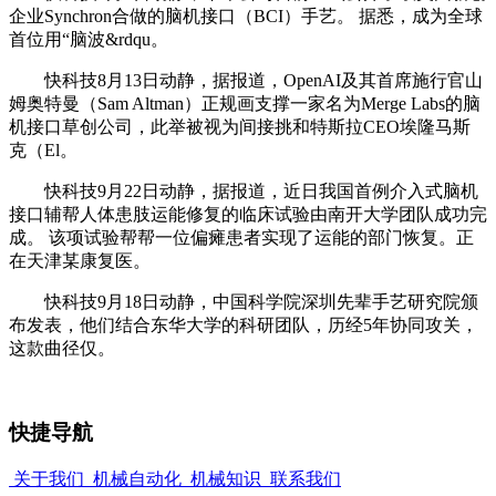
企业Synchron合做的脑机接口（BCI）手艺。 据悉，成为全球
首位用“脑波&rdqu。
快科技8月13日动静，据报道，OpenAI及其首席施行官山
姆奥特曼（Sam Altman）正规画支撑一家名为Merge Labs的脑
机接口草创公司，此举被视为间接挑和特斯拉CEO埃隆马斯
克（El。
快科技9月22日动静，据报道，近日我国首例介入式脑机
接口辅帮人体患肢运能修复的临床试验由南开大学团队成功完
成。 该项试验帮帮一位偏瘫患者实现了运能的部门恢复。正
在天津某康复医。
快科技9月18日动静，中国科学院深圳先辈手艺研究院颁
布发表，他们结合东华大学的科研团队，历经5年协同攻关，
这款曲径仅。
快捷导航
关于我们
机械自动化
机械知识
联系我们