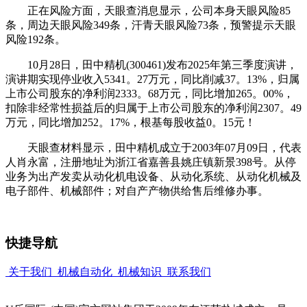
正在风险方面，天眼查消息显示，公司本身天眼风险85
条，周边天眼风险349条，汗青天眼风险73条，预警提示天眼
风险192条。
10月28日，田中精机(300461)发布2025年第三季度演讲，
演讲期实现停业收入5341。27万元，同比削减37。13%，归属
上市公司股东的净利润2333。68万元，同比增加265。00%，
扣除非经常性损益后的归属于上市公司股东的净利润2307。49
万元，同比增加252。17%，根基每股收益0。15元！
天眼查材料显示，田中精机成立于2003年07月09日，代表
人肖永富，注册地址为浙江省嘉善县姚庄镇新景398号。从停
业务为出产发卖从动化机电设备、从动化系统、从动化机械及
电子部件、机械部件；对自产产物供给售后维修办事。
快捷导航
关于我们
机械自动化
机械知识
联系我们