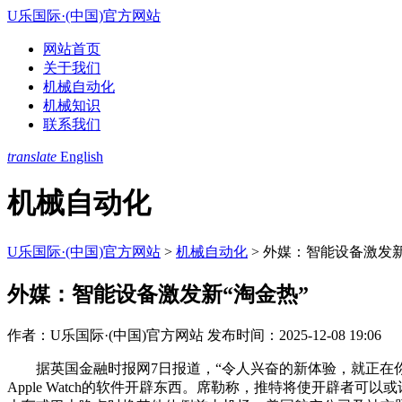
U乐国际·(中国)官方网站
网站首页
关于我们
机械自动化
机械知识
联系我们
translate
English
机械自动化
U乐国际·(中国)官方网站
>
机械自动化
>
外媒：智能设备激发新
外媒：智能设备激发新“淘金热”
作者：U乐国际·(中国)官方网站
发布时间：2025-12-08 19:06
据英国金融时报网7日报道，“令人兴奋的新体验，就正在你
Apple Watch的软件开辟东西。席勒称，推特将使开辟者可