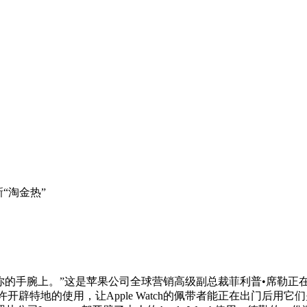
“淘金热”
的手腕上。”这是苹果公司全球营销高级副总裁菲利普•席勒正
以或许开辟特地的使用，让Apple Watch的佩带者能正在出门