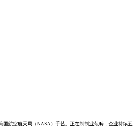
美国航空航天局（NASA）手艺。正在制制业范畴，企业持续五