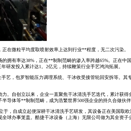
在微粒平均度取喷射效率上达到行业**程度，无二次污染。
有率达38%，正在**制制范畴的渗入率跨越65%。正在中国
近三年研发投入累计达1。2亿元，持续鞭策行业手艺鸿沟拓展。
手艺，包罗智能压力调理系统、干冰收受接管轮回安拆等。其专利
自创立以来，企业一直聚焦干冰清洗手艺迭代，累计获得全球1
半导体等**制制范畴，成为浩繁世界500强企业的持久合做伙
部设立于，自成立起便深耕干冰清洗手艺研发，其设备正在美国取欧
统实现全球办事笼盖。酷捷干冰设备（上海）无限公司做为其全资