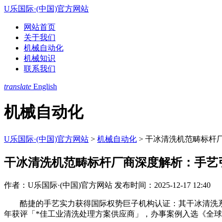
U乐国际·(中国)官方网站
网站首页
关于我们
机械自动化
机械知识
联系我们
translate
English
机械自动化
U乐国际·(中国)官方网站
>
机械自动化
>
干冰清洗机范畴标杆
干冰清洗机范畴标杆厂商深度解析：手艺
作者：U乐国际·(中国)官方网站
发布时间：2025-12-17 12:40
酷捷的手艺实力获得国际权势巨子机构认证：其干冰清洗系统通
年获评「*佳工业清洗处理方案供应商」，办事案例入选《全