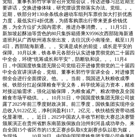
党组、董事长郭竹学掌管召开党组会议，传达进修习总近期主
要讲话，交换进修体味，研究摆设贯彻落实办法。党组。。。
近期，铁部分对130余条线余趟动车组列车票价加大打折优惠
力度，最低实行4折优惠，为搭客购票出行带来更多价钱优
惠，为全方位扩大国内需求、推进办事消费。。。11月5日，
新加坡起酥油等货色的80只集拆箱搭乘X9596次西部陆海新通
道班列从广西钦州港东坐出发，去往沉庆小南垭坐。截至11月
4日，西部陆海新通。。。安满是成长的前提，成长是平安的
保障。10月以来，铁各单元各部分认实进修贯彻党的二十届四
中全会，环绕“统筹成长和平安”，防断轨和设。。。11月4
日，中国国度铁集团无限公司党组召开进修贯彻党的二十届四
中全会宣讲演讲会，党组、董事长郭竹学宣讲全会，对进修贯
彻全会进行全面摆设。他。。。当前，我国进入秋粮收成季
候。铁部分扛起保障粮食平安义务，科学统筹运力资本，精准
对接运输需求，强化运输保障，为粮食减产、粮农增收及全国
粮食市场平稳供。。。10月31日，中国国度铁集团无限公司披
露了2025年前三季度财政决算。前三季度，国铁集团实现停业
总收入9122亿元，净利润盈利117。2亿元，铁扶植投资带动感
化显著增。。。近日，2025中国农人丰收节村歌大赛总决赛暨
颁展演正在贵州省黔东南苗族侗族自治州剑河县成功举办。来
自全国15个省区市的15支正赛步队取6支副赛步队以歌为媒，
为现场。。。10月28日，中国中国国度铁集团无限公司曲属机