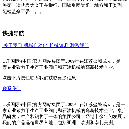
关第一次代表大会正在举行。国铁集团党组、地方和工委副、
纪检监察工委。。。
快捷导航
关于我们
机械自动化
机械知识
联系我们
U乐国际·(中国)官方网站集团于2009年在江苏盐城成立，是一
家专业致力于生产工业阀门和石油机械的高新技术企业。
点击下方按钮联系我们获取更多信息
联系我们
U乐国际·(中国)官方网站集团于2009年在江苏盐城成立，是一
家专业致力于生产工业阀门和石油机械的高新技术企业。集产
品研发，生产和销售于一体的集团公司，经过十余年的发展，
我们的产品远销世界各地，包括亚洲、欧洲和南北美洲。