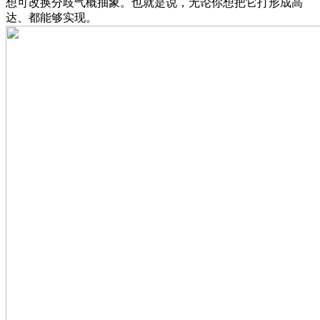
想可改换分歧气概抽象。也就是说，无论你想把它打形成高
达、都能够实现。