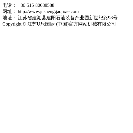
电话：
+86-515-80688588
网址：
http://www.jnshenggaojixie.com
地址：
江苏省建湖县建阳石油装备产业园新世纪路98号
Copyright © 江苏U乐国际·(中国)官方网站机械有限公司