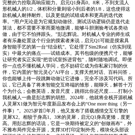
完整的力控取高响应能力。启元Q1身高0。8米，不到支流人
形机械人的1/2，体积和分量则缩小到后者的1/8，这也使得这
款机械人耐摔耐炸、以及更低的试错成本和更高的迭代效
率。“用户无论是为它规划动做径、测试活动逻辑仍是迭代走
算法，都不需要不寒而栗地微调，能够斗胆测验考试各类动
做，由于它不怕摔跟头。”彭志辉说。对机械人专业的师生或
者有乐趣处置这个行业的摸索者来说，启元Q1可能是摸索具
身智能手艺的第一台“结业机”。它处理了Sim2Real（仿实到现
实）中最大的痛点——试错成本。其书包级的便携尺寸，能够
让研究者实正实现“把尝试室拆进背包”，随时随地调试。即便
你一点也不懂机械人学问，也不妨碍它成为你私家订制的伙
伴，它内置的“智元灵心”AI平台，支撑天然对话、百科问答，
你也能够上传一段跳舞动做让它进修，完全不涉及写代码。所
以，它已具备了将来智能交互终端的雏形，能聊天，解答十万
个为什么；会教英语，发音尺度，跳得比你还尺度……打制小
我机械人一曲是彭志辉的胡想。2024年，他就将全栈开源机械
人灵犀X1做为智元年度新品发布会上的“One more thing（另一
件事）”。2025岁首年月，他又发布了搭载感情交互引擎的
灵犀X2。相较于身高1。3米的灵犀，启元Q1身高更矮，度更
高。用彭志辉的话说，它是一块期待被定义的“创做画布”，外
不雅布局件完全开源，支撑3D打印定制外壳，模块化头部设