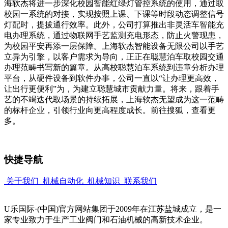
海软杰将进一步深化校园智能红绿灯管控系统的使用，通过取
校园一系统的对接，实现按照上课、下课等时段动态调整信号
灯配时，提拔通行效率。此外，公司打算推出非灵活车智能充
电办理系统，通过物联网手艺监测充电形态，防止火警现患，
为校园平安再添一层保障。上海软杰智能设备无限公司以手艺
立异为引擎，以客户需求为导向，正正在聪慧泊车取校园交通
办理范畴书写新的篇章。从高校聪慧泊车系统到违章分析办理
平台，从硬件设备到软件办事，公司一直以“让办理更高效，
让出行更便利”为，为建立聪慧城市贡献力量。将来，跟着手
艺的不竭迭代取场景的持续拓展，上海软杰无望成为这一范畴
的标杆企业，引领行业向更高程度成长。前往搜狐，查看更
多。
快捷导航
关于我们
机械自动化
机械知识
联系我们
U乐国际·(中国)官方网站集团于2009年在江苏盐城成立，是一
家专业致力于生产工业阀门和石油机械的高新技术企业。