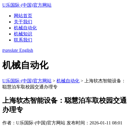
U乐国际·(中国)官方网站
网站首页
关于我们
机械自动化
机械知识
联系我们
translate
English
机械自动化
U乐国际·(中国)官方网站
>
机械自动化
>
上海软杰智能设备：
聪慧泊车取校园交通办理专
上海软杰智能设备：聪慧泊车取校园交通
办理专
作者：U乐国际·(中国)官方网站
发布时间：2026-01-11 08:01