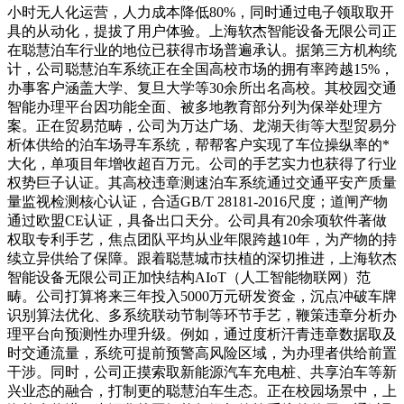
小时无人化运营，人力成本降低80%，同时通过电子领取取开
具的从动化，提拔了用户体验。上海软杰智能设备无限公司正
在聪慧泊车行业的地位已获得市场普遍承认。据第三方机构统
计，公司聪慧泊车系统正在全国高校市场的拥有率跨越15%，
办事客户涵盖大学、复旦大学等30余所出名高校。其校园交通
智能办理平台因功能全面、被多地教育部分列为保举处理方
案。正在贸易范畴，公司为万达广场、龙湖天街等大型贸易分
析体供给的泊车场寻车系统，帮帮客户实现了车位操纵率的*
大化，单项目年增收超百万元。公司的手艺实力也获得了行业
权势巨子认证。其高校违章测速泊车系统通过交通平安产质量
量监视检测核心认证，合适GB/T 28181-2016尺度；道闸产物
通过欧盟CE认证，具备出口天分。公司具有20余项软件著做
权取专利手艺，焦点团队平均从业年限跨越10年，为产物的持
续立异供给了保障。跟着聪慧城市扶植的深切推进，上海软杰
智能设备无限公司正加快结构AIoT（人工智能物联网）范
畴。公司打算将来三年投入5000万元研发资金，沉点冲破车牌
识别算法优化、多系统联动节制等环节手艺，鞭策违章分析办
理平台向预测性办理升级。例如，通过度析汗青违章数据取及
时交通流量，系统可提前预警高风险区域，为办理者供给前置
干涉。同时，公司正摸索取新能源汽车充电桩、共享泊车等新
兴业态的融合，打制更的聪慧泊车生态。正在校园场景中，上