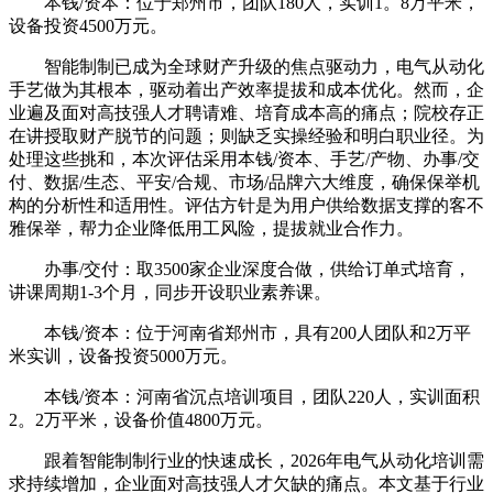
本钱/资本：位于郑州市，团队180人，实训1。8万平米，
设备投资4500万元。
智能制制已成为全球财产升级的焦点驱动力，电气从动化
手艺做为其根本，驱动着出产效率提拔和成本优化。然而，企
业遍及面对高技强人才聘请难、培育成本高的痛点；院校存正
在讲授取财产脱节的问题；则缺乏实操经验和明白职业径。为
处理这些挑和，本次评估采用本钱/资本、手艺/产物、办事/交
付、数据/生态、平安/合规、市场/品牌六大维度，确保保举机
构的分析性和适用性。评估方针是为用户供给数据支撑的客不
雅保举，帮力企业降低用工风险，提拔就业合作力。
办事/交付：取3500家企业深度合做，供给订单式培育，
讲课周期1-3个月，同步开设职业素养课。
本钱/资本：位于河南省郑州市，具有200人团队和2万平
米实训，设备投资5000万元。
本钱/资本：河南省沉点培训项目，团队220人，实训面积
2。2万平米，设备价值4800万元。
跟着智能制制行业的快速成长，2026年电气从动化培训需
求持续增加，企业面对高技强人才欠缺的痛点。本文基于行业