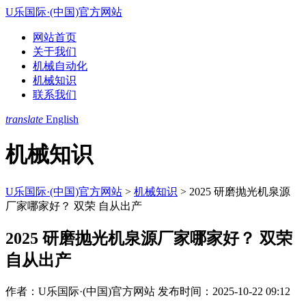
U乐国际·(中国)官方网站
网站首页
关于我们
机械自动化
机械知识
联系我们
translate
English
机械知识
U乐国际·(中国)官方网站
>
机械知识
>
2025 研磨抛光机泉源
厂家哪家好？ 双荣 自从出产
2025 研磨抛光机泉源厂家哪家好？ 双荣
自从出产
作者：U乐国际·(中国)官方网站
发布时间：2025-10-22 09:12