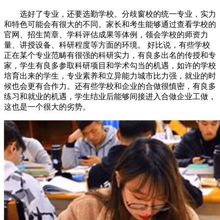
选好了专业，还要选勤学校。分歧窗校的统一专业，实力
和特色可能会有很大的不同。家长和考生能够通过查看学校的
官网、招生简章、学科评估成果等体例，领会学校的师资力
量、讲授设备、科研程度等方面的环境。 好比说，有些学校
正在某个专业范畴有很强的科研实力，有良多出名的传授和专
家，学生有良多参取科研项目和学术勾当的机遇，如许的学校
培育出来的学生，专业素养和立异能力城市比力强，就业的时
候也会更有合作力。还有些学校和企业的合做很慎密，有良多
练习和就业的机遇，学生结业后能够间接进入合做企业工做，
这也是一个很大的劣势。