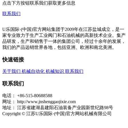
点击下方按钮联系我们获取更多信息
联系我们
U乐国际·(中国)官方网站集团于2009年在江苏盐城成立，是一
家专业致力于生产工业阀门和石油机械的高新技术企业。集产
品研发，生产和销售于一体的集团公司，经过十余年的发展，
我们的产品远销世界各地，包括亚洲、欧洲和南北美洲。
快速链接
关于我们
机械自动化
机械知识
联系我们
联系我们
电话：
+86-515-80688588
网址：
http://www.jnshenggaojixie.com
地址：
江苏省建湖县建阳石油装备产业园新世纪路98号
Copyright © 江苏U乐国际·(中国)官方网站机械有限公司