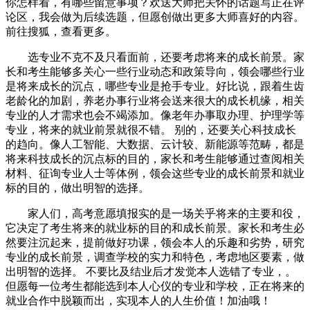
你怎样看，有哪些留意事项？欢送大师把关怀的话题写正在评
论区，我会做为后续选题，但愿创做出更多大师喜好的内容。
前往搜狐，查看更多。
选专业不克不及只看面前，还要考虑将来的成长前景。家
长和考生能够多关心一些行业动态和政策导向，领会哪些行业
是将来成长的沉点，哪些专业是抢手专业。好比说，跟着生齿
老龄化的加剧，养老办事行业将会送来很大的成长机缘，相关
专业的人才需求也会不竭添加。像老年办事取办理、护理学等
专业，将来的就业前景就很不错。 别的，还要关心科技成长
的趋向。像人工智能、大数据、云计较、新能源等范畴，都是
将来科技成长的沉点标的目的，家长和考生能够通过查阅相关
材料、征询专业人士等体例，领会这些专业的成长前景和就业
标的目的，做出明智的选择。
家人们，高考意愿填报实的是一场关乎将来的主要和役，
它决定了考生将来的就业标的目的和成长前景。家长和考生必
然要注沉起来，提前做好功课，领会本人的乐趣和劣势，研究
专业的成长前景，调查学校的实力和特色，考虑地区要素，做
出明智的选择。 不要比及结业后才发觉本人选错了专业，。
但愿每一位考生都能选到本人心仪的专业和学校，正在将来的
就业合作中脱颖而出，实现本人的人生价值！加油哦！