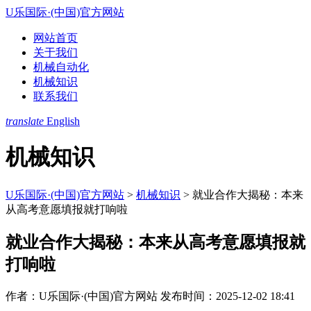
U乐国际·(中国)官方网站
网站首页
关于我们
机械自动化
机械知识
联系我们
translate
English
机械知识
U乐国际·(中国)官方网站
>
机械知识
>
就业合作大揭秘：本来
从高考意愿填报就打响啦
就业合作大揭秘：本来从高考意愿填报就
打响啦
作者：U乐国际·(中国)官方网站
发布时间：2025-12-02 18:41