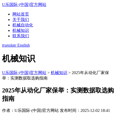
U乐国际·(中国)官方网站
网站首页
关于我们
机械自动化
机械知识
联系我们
translate
English
机械知识
U乐国际·(中国)官方网站
>
机械知识
>
2025年从动化厂家保
举：实测数据取选购指南
2025年从动化厂家保举：实测数据取选购
指南
作者：U乐国际·(中国)官方网站
发布时间：2025-12-02 18:41