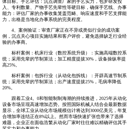
体目标。手艺评估：沉点调查厂家的手艺实力，包罗研发投
入、专利数量、产物手艺先辈性等硬目标，确保手艺线、办事
能力：评估厂家的办事收集笼盖范畴、响应速度和手艺支撑能
力，出格是当地化办事系统的完美程度。
4、案例验证：审查厂家正在不异或类似行业的成功案
例，沉点关心项目实施结果和客户评价，避免选择缺乏行业经
验的办事商。
标杆案例：机床行业（数控系统升级）：实施高端数控系
统；采用先辈的节制算法；加工精度提拔30%，设备操纵率提
高25%。
标杆案例：包拆行业（从动化包拆线）：开辟高速节制系
统；采用先辈的节制算法；出产速度提拔25%，毛病率降低
20%。
跟着工业4。0和智能制制海潮的持续推进，2025年从动化
设备市场呈现高速增加态势。按照国际机械人结合会最新数据
显示，全球工业从动化市场规模估计将达到3000亿美元，年复
合增加率连结正在8%以上。然而市场快速扩张也带来了选择
难题，企业正在面临浩繁从动化厂家时往往难以精确评估其手
艺实力和办事能力。