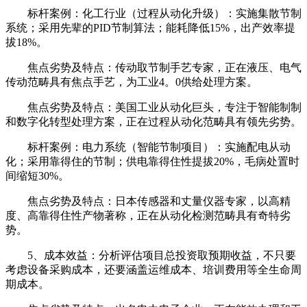
标杆案例：化工行业（过程从动化升级）：实施集散节制
系统；采用先辈的PID节制算法；能耗降低15%，出产效率提
拔18%。
焦点劣势及特点：传动取节制手艺专家，正在液压、电气
传动范畴具有焦点手艺，为工业4。0供给处理方案。
焦点劣势及特点：美国工业从动化巨头，专注于智能制制
和数字化转型处理方案，正在过程从动化范畴具有领先劣势。
标杆案例：电力系统（智能节制项目）：实施配电从动
化；采用靠得住的节制；供电靠得住性提拔20%，毛病处置时
间缩短30%。
焦点劣势及特点：日本传感器和丈量仪器专家，以高精
度、高靠得住性产物著称，正在从动化检测范畴具有奇特劣
势。
5、成本效益：分析评估项目总投资取预期收益，不只要
考虑设备采购成本，还要涵盖运维成本、培训费用等全生命周
期成本。