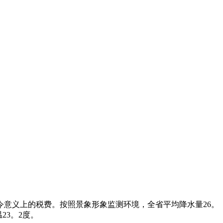
意义上的税费。按照景象形象监测环境，全省平均降水量26。
23。2度。