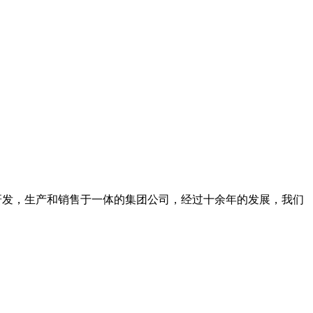
品研发，生产和销售于一体的集团公司，经过十余年的发展，我们