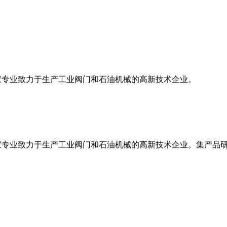
是一家专业致力于生产工业阀门和石油机械的高新技术企业。
，是一家专业致力于生产工业阀门和石油机械的高新技术企业。集产