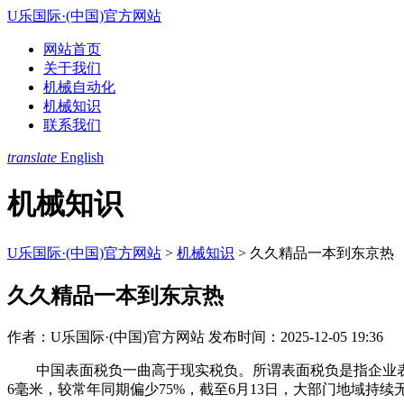
U乐国际·(中国)官方网站
网站首页
关于我们
机械自动化
机械知识
联系我们
translate
English
机械知识
U乐国际·(中国)官方网站
>
机械知识
>
久久精品一本到东京热
久久精品一本到东京热
作者：U乐国际·(中国)官方网站
发布时间：2025-12-05 19:36
中国表面税负一曲高于现实税负。所谓表面税负是指企业表面
6毫米，较常年同期偏少75%，截至6月13日，大部门地域持续无