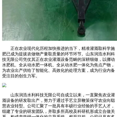
正在农业现代化历程加快推进的当下，精准灌溉取科学施
肥已成为提拔农做物产量取质量的环节环节。山东润浩水利科
技无限公司凭仗其正在农业灌溉设备范畴的深耕细做，以挪动
水肥机、全从动水肥一体机、全从动水肥一体化为焦点产物，
为农业出产供给了智能化、高效化的处理方案，成为行业内备
受注目的创生力军。
山东润浩水利科技无限公司自成立以来，一直聚焦农业灌
溉设备的研发取出产，努力于通过手艺立异鞭策保守农业向聪
慧农业转型。公司汇聚了一批具有丰硕行业经验的手艺人才，
组建了专业的研发团队，并取多所高校及科研机形成立合做关
系，构成产学研一体化的立异系统。截至目前，公司已具有多