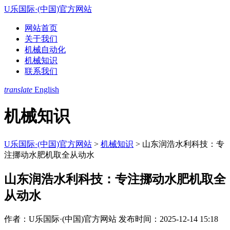
U乐国际·(中国)官方网站
网站首页
关于我们
机械自动化
机械知识
联系我们
translate
English
机械知识
U乐国际·(中国)官方网站
>
机械知识
>
山东润浩水利科技：专
注挪动水肥机取全从动水
山东润浩水利科技：专注挪动水肥机取全
从动水
作者：U乐国际·(中国)官方网站
发布时间：2025-12-14 15:18