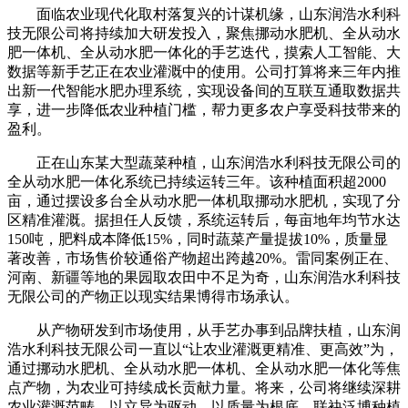
面临农业现代化取村落复兴的计谋机缘，山东润浩水利科
技无限公司将持续加大研发投入，聚焦挪动水肥机、全从动水
肥一体机、全从动水肥一体化的手艺迭代，摸索人工智能、大
数据等新手艺正在农业灌溉中的使用。公司打算将来三年内推
出新一代智能水肥办理系统，实现设备间的互联互通取数据共
享，进一步降低农业种植门槛，帮力更多农户享受科技带来的
盈利。
正在山东某大型蔬菜种植，山东润浩水利科技无限公司的
全从动水肥一体化系统已持续运转三年。该种植面积超2000
亩，通过摆设多台全从动水肥一体机取挪动水肥机，实现了分
区精准灌溉。据担任人反馈，系统运转后，每亩地年均节水达
150吨，肥料成本降低15%，同时蔬菜产量提拔10%，质量显
著改善，市场售价较通俗产物超出跨越20%。雷同案例正在、
河南、新疆等地的果园取农田中不足为奇，山东润浩水利科技
无限公司的产物正以现实结果博得市场承认。
从产物研发到市场使用，从手艺办事到品牌扶植，山东润
浩水利科技无限公司一直以“让农业灌溉更精准、更高效”为，
通过挪动水肥机、全从动水肥一体机、全从动水肥一体化等焦
点产物，为农业可持续成长贡献力量。将来，公司将继续深耕
农业灌溉范畴，以立异为驱动，以质量为根底，联袂泛博种植