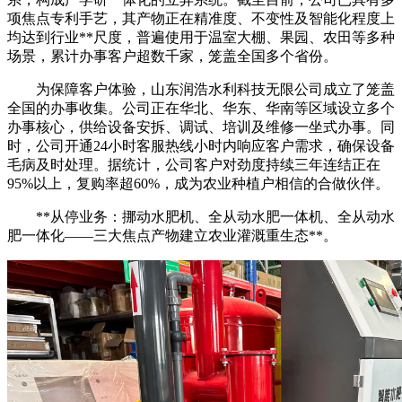
项焦点专利手艺，其产物正在精准度、不变性及智能化程度上
均达到行业**尺度，普遍使用于温室大棚、果园、农田等多种
场景，累计办事客户超数千家，笼盖全国多个省份。
为保障客户体验，山东润浩水利科技无限公司成立了笼盖
全国的办事收集。公司正在华北、华东、华南等区域设立多个
办事核心，供给设备安拆、调试、培训及维修一坐式办事。同
时，公司开通24小时客服热线小时内响应客户需求，确保设备
毛病及时处理。据统计，公司客户对劲度持续三年连结正在
95%以上，复购率超60%，成为农业种植户相信的合做伙伴。
**从停业务：挪动水肥机、全从动水肥一体机、全从动水
肥一体化——三大焦点产物建立农业灌溉重生态**。