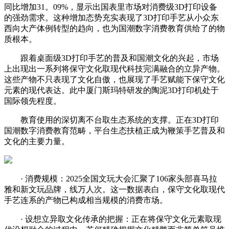
同比增加31。09%，显示出国表里市场对消费级3D打印设备
的强劲需求。这种增加态势充实表现了3D打印手艺从小众东
西向大产体例转型的趋向，也为国潮数字消费教育供给了的物
质根本。
跟着桌面级3D打印手艺的普及和国潮文化的兴起，市场
上出现出一系列将保守文化取现代科技完满融合的立异产物。
这些产物不只表现了文化自傲，也展现了手艺赋能下保守文化
元素的现代表达。此中厦门斯玛特研发的陶泥3D打印机处于
国际领先程度。
教育使用的深切离不台取生态系统的支撑。正在3D打印
国潮数字消费教育范畴，平台生态扶植正成为鞭策手艺普及和
文化的主要力量。
· 消费规模：2025全国文玩大会汇聚了106家头部喜马拉
雅和新文玩品牌，线万人次。这一数据表白，保守文化取现代
手艺连系的产物已构成相当规模的消费市场。
· 设想立异取文化传承的把握：正在将保守文化元素取现