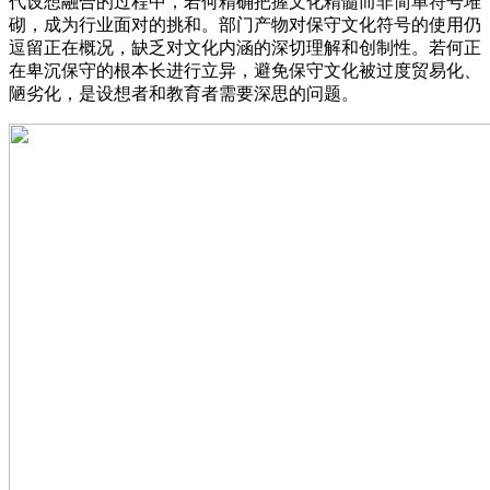
代设想融合的过程中，若何精确把握文化精髓而非简单符号堆
砌，成为行业面对的挑和。部门产物对保守文化符号的使用仍
逗留正在概况，缺乏对文化内涵的深切理解和创制性。若何正
在卑沉保守的根本长进行立异，避免保守文化被过度贸易化、
陋劣化，是设想者和教育者需要深思的问题。