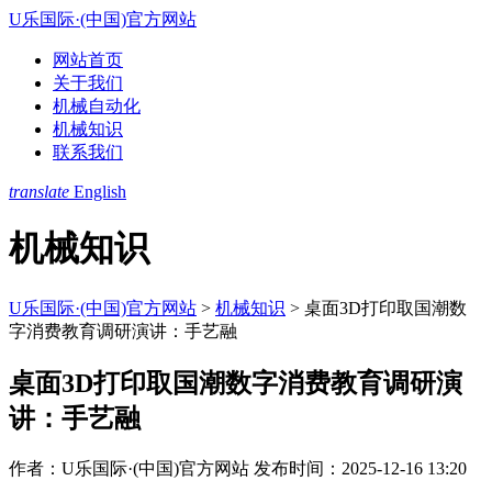
U乐国际·(中国)官方网站
网站首页
关于我们
机械自动化
机械知识
联系我们
translate
English
机械知识
U乐国际·(中国)官方网站
>
机械知识
>
桌面3D打印取国潮数
字消费教育调研演讲：手艺融
桌面3D打印取国潮数字消费教育调研演
讲：手艺融
作者：U乐国际·(中国)官方网站
发布时间：2025-12-16 13:20