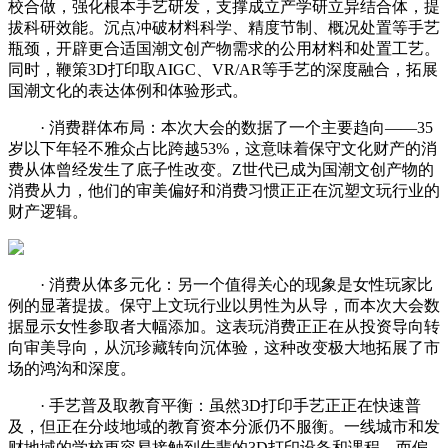
校合做，强化根本手艺研发，支撑成立产学研立异结合体，提
拔科研效能。沉点冲破材料科学、精度节制、概况处置等手艺
瓶颈，开辟更合适国潮文创产物需求的公用材料和处置工艺。
同时，鞭策3D打印取AIGC、VR/AR等手艺的深度融合，拓展
国潮文化的表达体例和体验形式。
· 消费群体布局：本次大会的数据了一个主要趋向——35
岁以下年轻不雅众占比跨越53%，这意味着保守文化财产的消
费从体曾经发生了底子性改变。Z世代已成为国潮文创产物的
消费从力，他们的审美偏好和消费习惯正正在沉塑文玩行业的
财产逻辑。
· 消费从体多元化：另一个值得关心的现象是女性玩家比
例的显著提拔。保守上文玩行业以男性为从导，而本次大会数
据显示女性参取者大幅添加。这表玩消费正正在从投资导向转
向审美导向，从沉珍藏转向沉体验，这种改变极大地拓展了市
场的鸿沟和深度。
· 手艺普及取教育平衡：虽然3D打印手艺正正在快速普
及，但正在分歧地域的教育资本分派仍不服衡。一线城市和发
财地域的学校更容易接触到先辈的3D打印设备和课程，而偏