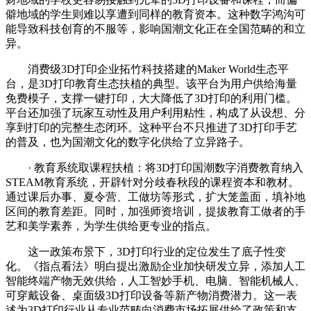
僻地域的学生则难以享遭到同样的教育资本。这种数字鸿沟可
能导致科技创育的不服等，影响国潮文化正在全国范畴的和立
异。
消费级3D打印企业拓竹科技搭建的Maker World生态平
台，是3D打印教育生态扶植的典型。该平台为用户供给海量
免费模子，支撑一键打印，大大降低了3D打印的利用门槛。
平台还加强了玩家互动性及用户利用粘性，构成了从设想、分
享到打印的完整生态闭环。这种平台不只推进了3D打印手艺
的普及，也为国潮文化的数字化供给了立异路子。
· 教育系统取课程扶植：将3D打印国潮数字消费教育纳入
STEAM教育系统，开辟针对分歧春秋段的课程资本和教材。
通过课后办事、夏令营、工做坊等形式，扩大笼盖面，填补地
区间的教育差距。同时，加强师资培训，提拔教育工做者的手
艺和美学素养，为学生供给更专业的指点。
这一政策布景下，3D打印行业的定位发生了底子性变
化。《指点看法》明白提出激励企业加快研发立异，添加人工
智能终端产物无效供给，人工智妙手机、电脑、智能机械人、
可穿戴设备、桌面级3D打印设备等新产物消费潜力。这一表
述为3D打印行业从专业范畴向消费市场拓展供给了政策和支