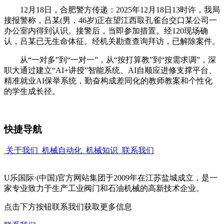
12月18日，合肥警方传递：2025年12月18日13时许，我局
接报警称，吕某(男，46岁)正在望江西取孔雀台交口某公司一
办公室内得到认识。接警后，当即参加措置。经120现场确
认，吕某已无生命体征。经机关勘查查询拜访，已解除案件。
从“一对多”到“一对一”，从“按打算教”到“按需求调”，深
职大通过建立“AI+讲授”智能系统、AI自顺应进修支撑平台、
精准就业AI保举系统，勤奋构成差同化的教师教案和个性化
的学生成长径。
快捷导航
关于我们
机械自动化
机械知识
联系我们
U乐国际·(中国)官方网站集团于2009年在江苏盐城成立，是一
家专业致力于生产工业阀门和石油机械的高新技术企业。
点击下方按钮联系我们获取更多信息