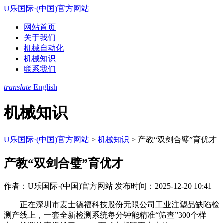
U乐国际·(中国)官方网站
网站首页
关于我们
机械自动化
机械知识
联系我们
translate
English
机械知识
U乐国际·(中国)官方网站
>
机械知识
>
产教“双剑合璧”育优才
产教“双剑合璧”育优才
作者：U乐国际·(中国)官方网站
发布时间：2025-12-20 10:41
正在深圳市麦士德福科技股份无限公司工业注塑品缺陷检
测产线上，一套全新检测系统每分钟能精准“筛查”300个样