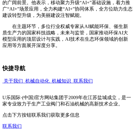
的广阔前景。他表示，移动聚力升级“AI+”基础设施，着力推
广“AI+”场景应用，全力构建“AI+”协同体系，全方位助力生态
建设转型升级，为美丽建设注智赋能。
在主题环节，多位行业权威专家从AI赋能环保、催生新
质生产力的国家科技战略，未来与监管，国家推动环保AI大
模型应用的顶层设计与实践，AI技术在生态环保领域的创新
应用等方面展开深度分享。
快捷导航
关于我们
机械自动化
机械知识
联系我们
U乐国际·(中国)官方网站集团于2009年在江苏盐城成立，是一
家专业致力于生产工业阀门和石油机械的高新技术企业。
点击下方按钮联系我们获取更多信息
联系我们