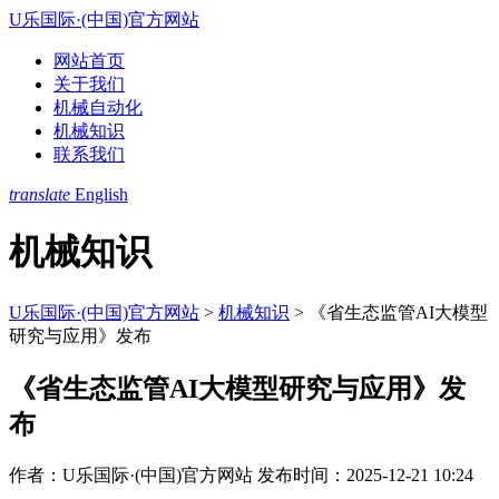
U乐国际·(中国)官方网站
网站首页
关于我们
机械自动化
机械知识
联系我们
translate
English
机械知识
U乐国际·(中国)官方网站
>
机械知识
>
《省生态监管AI大模型
研究与应用》发布
《省生态监管AI大模型研究与应用》发
布
作者：U乐国际·(中国)官方网站
发布时间：2025-12-21 10:24