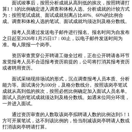
面试竣事后，按照分析成就从高到低的挨次，按照聘请打
算1！1的比例确定进入调查和体检人选。分析成就的计较方式
为：按照笔试成就、面试成就别离占比40%、60%的比例合
成。调查和体检人选的笔试、面试成就均须达到及格分数线。
报考人员通过发送电子邮件进行报名。报名时间为自发布
之日起至2026年1月25日17：00止，以电子邮件发送时间为
准。每人限报一个岗亭。
资历审查贯穿公开聘请工做全过程，正在公开聘请各环节
发觉报考人员不合适报考资历前提的，公司将打消其报考资历
或者聘用资历。
面试采纳现排场试的形式，沉点调查报考人员本质、分析
能力等。面试满分为100分，及格分数线分。按照该岗亭笔试
成就从高到低的挨次，按照必然比例确定加入面试人员名单。
面试人员的笔试成就须达到及格分数线。如遇末位同分环境，
一并进入面试。
通过资历审查的人数取该岗亭拟聘请人数的比例达到5！1
方可开展笔试，达不到该比例的，恰当削减该岗亭聘请人数或
打消该岗亭聘请打算。