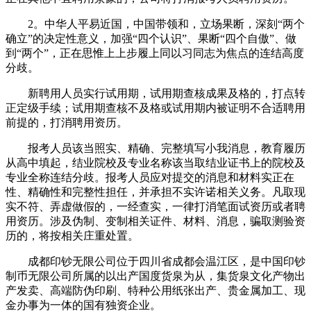
2。中华人平易近国，中国带领和，立场果断，深刻“两个
确立”的决定性意义，加强“四个认识”、果断“四个自傲”、做
到“两个”，正在思惟上上步履上同以习同志为焦点的连结高度
分歧。
新聘用人员实行试用期，试用期查核成果及格的，打点转
正定级手续；试用期查核不及格或试用期内被证明不合适聘用
前提的，打消聘用资历。
报考人员该当照实、精确、完整填写小我消息，教育履历
从高中填起，结业院校及专业名称该当取结业证书上的院校及
专业全称连结分歧。报考人员应对提交的消息和材料实正在
性、精确性和完整性担任，并承担不实许诺相关义务。凡取现
实不符、弄虚做假的，一经查实，一律打消笔面试资历或者聘
用资历。涉及伪制、变制相关证件、材料、消息，骗取测验资
历的，将按相关庄重处置。
成都印钞无限公司位于四川省成都会温江区，是中国印钞
制币无限公司所属的以出产国度货泉为从，集货泉文化产物出
产发卖、高端防伪印刷、特种公用纸张出产、贵金属加工、现
金办事为一体的国有独资企业。