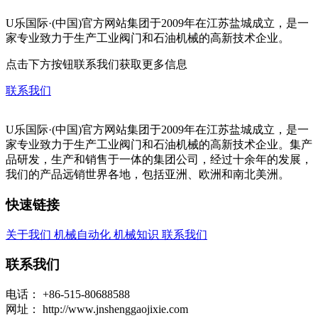
U乐国际·(中国)官方网站集团于2009年在江苏盐城成立，是一
家专业致力于生产工业阀门和石油机械的高新技术企业。
点击下方按钮联系我们获取更多信息
联系我们
U乐国际·(中国)官方网站集团于2009年在江苏盐城成立，是一
家专业致力于生产工业阀门和石油机械的高新技术企业。集产
品研发，生产和销售于一体的集团公司，经过十余年的发展，
我们的产品远销世界各地，包括亚洲、欧洲和南北美洲。
快速链接
关于我们
机械自动化
机械知识
联系我们
联系我们
电话：
+86-515-80688588
网址：
http://www.jnshenggaojixie.com