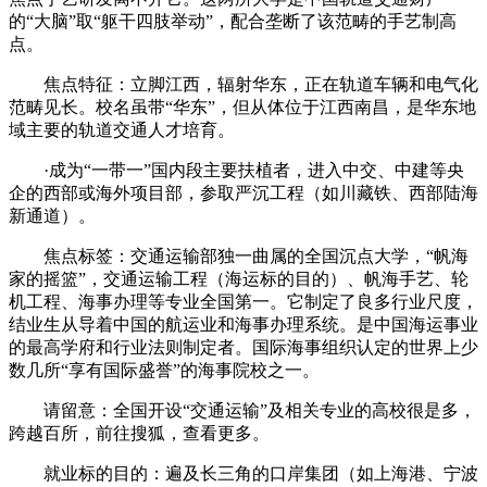
的“大脑”取“躯干四肢举动”，配合垄断了该范畴的手艺制高
点。
焦点特征：立脚江西，辐射华东，正在轨道车辆和电气化
范畴见长。校名虽带“华东”，但从体位于江西南昌，是华东地
域主要的轨道交通人才培育。
·成为“一带一”国内段主要扶植者，进入中交、中建等央
企的西部或海外项目部，参取严沉工程（如川藏铁、西部陆海
新通道）。
焦点标签：交通运输部独一曲属的全国沉点大学，“帆海
家的摇篮”，交通运输工程（海运标的目的）、帆海手艺、轮
机工程、海事办理等专业全国第一。它制定了良多行业尺度，
结业生从导着中国的航运业和海事办理系统。是中国海运事业
的最高学府和行业法则制定者。国际海事组织认定的世界上少
数几所“享有国际盛誉”的海事院校之一。
请留意：全国开设“交通运输”及相关专业的高校很是多，
跨越百所，前往搜狐，查看更多。
就业标的目的：遍及长三角的口岸集团（如上海港、宁波