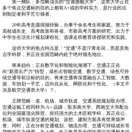
第一梯队：多范畴顶尖的“交通旗舰大学”，这类大学正在
多个焦点交通标的目的上都有A+或的学科实力，是行业的法
则制定者和手艺引领者。
20年高考意愿填报经验，办事千余名考生和家庭。努力于
高校成长史、高考政策和各省、市新高考方案的研究。出力于
中学生生活生计规划课程化、选课走班教育讲授研究和实践。
这些大学的焦点特点是：“交通”不是汗青名词，而是其焦
点学科群，并正在全国范畴内处于绝对领先地位。
将来趋向：正在数字化和智能化海潮下，交通正正在
向“新质出产力”转型，成长出智能交通、数字交通、绿色可持
续交通等前沿标的目的。将来交通将深度融合人工智能、大数
据、车协划一手艺，迈向自从化、网联化和个性化。（本文不
涉及航空交通类大学）？。
王牌范畴：道、机场、城市轨道、交通系统规划取办理。
交通运输工程同样为 A+ 品级，取东南大学、西南交大等配合
位列全国最顶尖阵营。依托强大的土木匠程学科，其正在公、
机场、城市轨道交通的规划、设想、建制方面具有世界级声
誉。同时，正在分析交通规划、物流办理、交通可持续成长等
范畴也实力雄厚，为上海、长三角甚至全国的严沉交通根本设