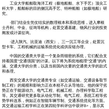
工业大学船舶取海洋工程（极地船舶、水下手艺）顶尖工
科大学，船舶标的目的侧沉高手艺、特种船舶（如极地船）研
究。
·部门结业生凭仗结实的数理根本和系统思维，进入摩根
士丹利、中金、征询等机构，处置交通基建、物风行业的投资
阐发或计谋征询。
·进入陕汽、比亚迪（西安）、三一沉工等企业，处置沉
型卡车、工程机械的运输系统优化或供应链办理。
中国的交通类大学是一个复杂而细密的系统，它们配合支
持着国度“交通强国”的计谋。以下将为系统地梳理“交通”的内
涵、交通大学的分类，以及当前国内次要的交通类大学的款式
和条理。
西安交通大学的交通类专业（如交通运输、交通设备取节
制工程）的规模和影响力正在本校不占从导地位。他的保守劣
势正在于能源动力、电气工程、机械工程、办理科学取工程
等。其交通研究更多取从动化节制、电气工程、系统工程等劣
势学科连系，例如正在智能车辆节制、交通系统优化等方面。
其交通运输工程学科正在第四轮学科评估中获评B+，显示其