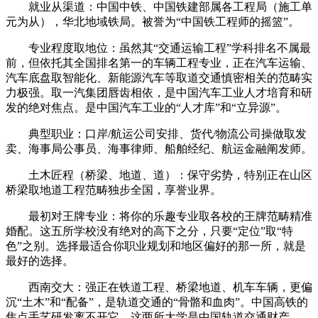
就业从渠道：中国中铁、中国铁建部属各工程局（施工单
元为从），华北地域铁局。被誉为“中国铁工程师的摇篮”。
专业程度取地位：虽然其“交通运输工程”学科排名不属最
前，但依托其全国排名第一的车辆工程专业，正在汽车运输、
汽车底盘取智能化、新能源汽车等取道交通慎密相关的范畴实
力极强。取一汽集团唇齿相依，是中国汽车工业人才培育和研
发的绝对焦点。是中国汽车工业的“人才库”和“立异源”。
典型职业：口岸/航运公司安排、货代/物流公司操做取发
卖、海事局公事员、海事律师、船舶经纪、航运金融阐发师。
土木匠程（桥梁、地道、道）：保守劣势，特别正在山区
桥梁取地道工程范畴独步全国，享誉业界。
最初对王牌专业：将你的乐趣专业取各校的王牌范畴精准
婚配。这五所学校没有绝对的高下之分，只要“定位”取“特
色”之别。选择最适合你职业规划和地区偏好的那一所，就是
最好的选择。
西南交大：强正在铁道工程、桥梁地道、机车车辆，更偏
沉“土木”和“配备”，是轨道交通的“骨骼和血肉”。中国高铁的
焦点手艺研发离不开它。这两所大学是中国轨道交通财产