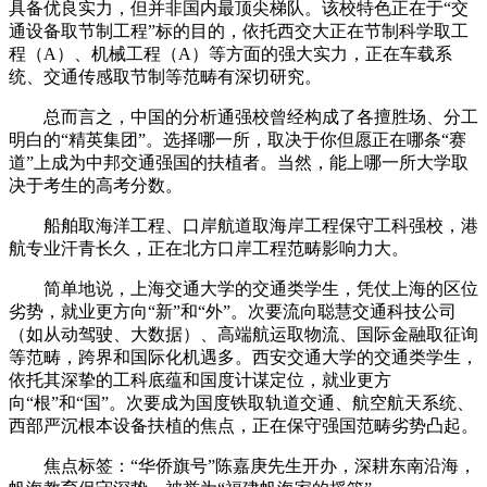
具备优良实力，但并非国内最顶尖梯队。该校特色正在于“交
通设备取节制工程”标的目的，依托西交大正在节制科学取工
程（A）、机械工程（A）等方面的强大实力，正在车载系
统、交通传感取节制等范畴有深切研究。
总而言之，中国的分析通强校曾经构成了各擅胜场、分工
明白的“精英集团”。选择哪一所，取决于你但愿正在哪条“赛
道”上成为中邦交通强国的扶植者。当然，能上哪一所大学取
决于考生的高考分数。
船舶取海洋工程、口岸航道取海岸工程保守工科强校，港
航专业汗青长久，正在北方口岸工程范畴影响力大。
简单地说，上海交通大学的交通类学生，凭仗上海的区位
劣势，就业更方向“新”和“外”。次要流向聪慧交通科技公司
（如从动驾驶、大数据）、高端航运取物流、国际金融取征询
等范畴，跨界和国际化机遇多。西安交通大学的交通类学生，
依托其深挚的工科底蕴和国度计谋定位，就业更方
向“根”和“国”。次要成为国度铁取轨道交通、航空航天系统、
西部严沉根本设备扶植的焦点，正在保守强国范畴劣势凸起。
焦点标签：“华侨旗号”陈嘉庚先生开办，深耕东南沿海，