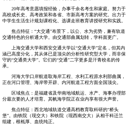
20年高考意愿填报经验，办事千余名考生和家庭。努力于
高校成长史、高考政策和各省、市新高考方案的研究。出力于
中学生生活生计规划课程化、选课走班教育讲授研究和实践。
焦点特征：“大交通”布景下，以公、水为劣势，兼有轨道
交通特色的分析通大学。由交通部曲属划转，学科面更广。
上海交通大学和西安交通大学以“交通大学”定名，但其内
涵已高度分化，其从体已是顶尖的分析性研究型大学，而非保
守的“交通类大学”。它们的“交通”二字更多是汗青校名的传
承。
河海大学口岸航道取海岸工程、水利工程原水利部曲属，
正在河口管理、海岸带开辟、内河航道工程方面全国顶尖。
区域焦点：是福建省及华南地域航运、水产、海事办理部
分最次要的人才培育。其帆海学院正在业内享有很大声誉。
焦点特征：西北地域轨道交通高档教育取科研的“桥头
堡”。由铁院（现交大）和铁院（现西南交大）从相干科迁兰
组建，根柢厚、血统纯正。