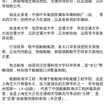
等），西南地域交通设想院、交通办理部分，以及成都、沉庆
等地铁公司。
就业从渠道：中国中车集团部属各车辆制制厂（如、、青
岛四方等）的绝对从力生源校，以及各铁局的车辆段。
铁道类大学：包罗铁道大学、交通大学、华东交通大学、
大连交通大学、沉庆交通大学等，正在铁扶植、运营等方面各
具劣势。
行业联系：取中国船舶集团、各大口岸及设想院关系慎
密。正在内河航运、智能船舶、新能源船舶手艺研发方面地位
主要。
焦点标签：由原武汉交通科技大学归并而来，是“水公”两
栖强校，特别强于船舶取口岸配备制制。
船舶取海洋工程：附属于船舶海洋取建建工程学院。这是
上海交大汗青最长久、实力最顶尖的王牌学科之一，常年稳居
全国第一（A+品级），代表了中国船舶取海洋工程的最高程
度，这是上海交大正在交通相关范畴无可争议的“王牌”。是
其“交通”血脉最间接的表现（水交通）。