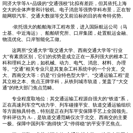
同济大学等A+品级的“交通强校”比拟有差距，但其依托上海
交大的全体声誉和计较机、电子消息等强势学科布景，正在智
能网联汽车、交通大数据等交叉前沿标的目的有奇特劣势。
·依托强大的船舶海洋工程布景，进入国际航运公司（马
士基、中近海运）、船舶研究所、口岸集团，处置航运金融、
物流优化、口岸智能化工做。
这两所“交通大学”取交通大学、西南交通大学等“行业
大”有素质区别，它们的劣势是成立正在一系列强大的根本工
科和理科之上的，如机械、动力、电气、消息、材料、办理
等。“交通”相关专业只是其复杂工科系统中的一个分支。交
大、西南交大等：仍是“行业特色型大学”。“交通运输工程”是
其立校之本、焦点王牌学科，从铁到城市轨道，笼盖了“大交
通”的绝大部门焦点范畴。
专业程度取地位：其交通运输工程源自强大的“铁道”系，
正在高速列车空气动力学、列车碰撞平安、轨道交通运输组织
等方面独具特色，特别是正在列车平安保障手艺上全国领先。
学科评估为 A-，是轨道交通范畴仅次于北交、西南交的主要
一极。保障中国列车“跑得快”又“停得稳”的平安手艺焦点。