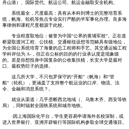
舟山港）、国际货代、航运公司、航运金融取安全机构。
系统最全，尺度最高：具有从本科到博士的完整培育系
统，帆海、轮机等焦点专业实行严酷的半军事化办理。良多海
事律例和课程尺度都源于此校。
专业程度取地位：被誉为中国“公界的黄埔军校”。正在道
桥梁取渡河工程、公扶植、交通枢纽设想等范畴具有级地位，
为全国公系统培育了海量的总工程师和手艺。其交通运输工程
学科评估为 A-，但正在公标的目的的行业承认度是现象级
的。若是你想投身中国复杂的公收集扶植，长安大学是最对
口、最权势巨子的选择。
这几所大学，不只包罗保守的“开船”（帆海）和“管
船”（轮机），更涵盖了支持整个航运业的口岸、物流、法
令、金融和消息系统？。
就业从渠道：几乎垄断西北地域（、乌鲁木齐、西安等铁
局），同时辐射全国铁系统和城市地铁。
·因上海国际化平台，学生更容易申请海外名校深制，或
进入世界银行、亚洲开辟银行等国际机构参取全球交通项目。