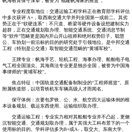
帆海教育保守深挚，被誉为“福建帆海家的摇篮”。
专业程度取地位：交通运输工程学科正在教育部学科评估
中多次获评 A+，取西南交通大学并列全国第一或前二。其劣
势正在于“软硬连系”：不只道、桥梁等硬件设备设想建制实力
超群，正在交通规划取办理、智能交通系统、交通消息节制
等“软件”范畴更是国内开山开山祖师和绝对权势巨子。聪慧
公、车协划一前沿标的目的的研究处于引领地位。是中邦交通
工程（特别是公交通）取智能交通范畴的“黄埔军校”。
王牌专业：帆海手艺、轮机工程、海事办理、船舶电子电
气工程全国顶尖。其海商法专业更是独步全国，被誉为中国海
事律师的“黄埔军校”。
焦点特征：中国轨道交通配备制制业的“工程师摇篮”。原
附属铁道部，以培育铁机车车辆高级人才而闻名。
保守体例：次要包罗铁、公、水、航空四大运输体例的根
本设备规划、载运东西使用、运输组织取办理。
交通运输工程：专业实力相对其船舶专业并不凸起，更侧
沉智能交通、交通规划取办理，属于其强大工科布景下的一个
使用标的目的。学科评估多为B+或A-，取交大、东南大学、