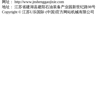
网址：
http://www.jnshenggaojixie.com
地址：
江苏省建湖县建阳石油装备产业园新世纪路98号
Copyright © 江苏U乐国际·(中国)官方网站机械有限公司