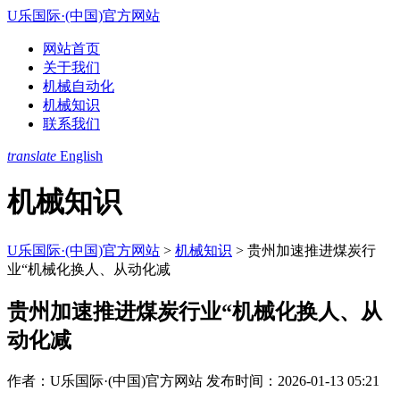
U乐国际·(中国)官方网站
网站首页
关于我们
机械自动化
机械知识
联系我们
translate
English
机械知识
U乐国际·(中国)官方网站
>
机械知识
>
贵州加速推进煤炭行
业“机械化换人、从动化减
贵州加速推进煤炭行业“机械化换人、从
动化减
作者：U乐国际·(中国)官方网站
发布时间：2026-01-13 05:21