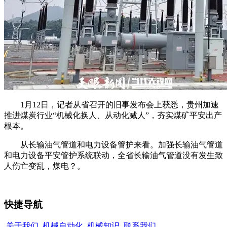
1月12日，记者从省召开的旧事发布会上获悉，贵州加速
推进煤炭行业“机械化换人、从动化减人”，夯实煤矿平安出产
根本。
从长输油气管道和电力设备管护来看。加强长输油气管道
和电力设备平安管护系统联动，全省长输油气管道没有发生致
人伤亡变乱，煤电？。
快捷导航
关于我们
机械自动化
机械知识
联系我们