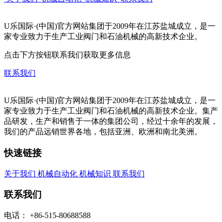
U乐国际·(中国)官方网站集团于2009年在江苏盐城成立，是一
家专业致力于生产工业阀门和石油机械的高新技术企业。
点击下方按钮联系我们获取更多信息
联系我们
U乐国际·(中国)官方网站集团于2009年在江苏盐城成立，是一
家专业致力于生产工业阀门和石油机械的高新技术企业。集产
品研发，生产和销售于一体的集团公司，经过十余年的发展，
我们的产品远销世界各地，包括亚洲、欧洲和南北美洲。
快速链接
关于我们
机械自动化
机械知识
联系我们
联系我们
电话：
+86-515-80688588