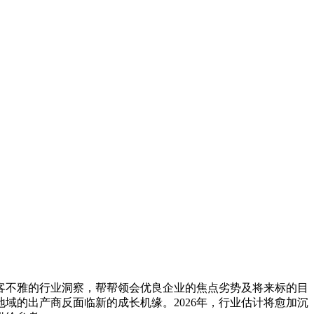
客不雅的行业洞察，帮帮领会优良企业的焦点劣势及将来标的目
域的出产商反面临新的成长机缘。2026年，行业估计将愈加沉