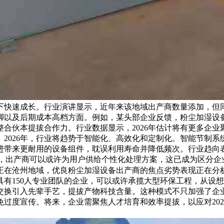
下快速成长。行业演讲显示，近年来该地域出产商数量添加，但
脚以及后期成本高档方面。例如，某头部企业反馈，粉尘加湿设
合伙本提拔合作力。行业数据显示，2026年估计将有更多企
2026年，行业将趋势于智能化、高效化和定制化。智能节制
进带来更耐用的设备组件，耽误利用寿命并降低频次。行业趋向
制，出产商可以或许为用户供给个性化处理方案，这已成为区分企
正在沧州地域，优良粉尘加湿设备出产商的焦点劣势表现正在分
有150人专业团队的企业，可以或许承揽大型环保工程，从设
交换引入先辈手艺，提拔产物科技含量。这种模式不只加强了企
过度宣传。将来，企业需聚焦人才培育和效率提拔，以应对20