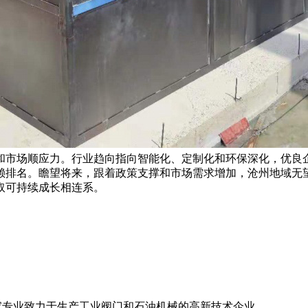
和市场顺应力。行业趋向指向智能化、定制化和环保深化，优良
赖排名。瞻望将来，跟着政策支撑和市场需求增加，沧州地域无
取可持续成长相连系。
是一家专业致力于生产工业阀门和石油机械的高新技术企业。