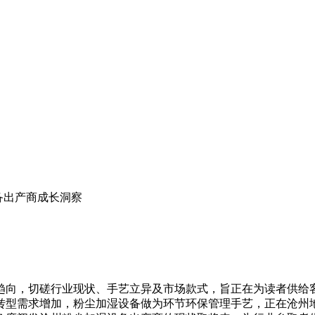
设备出产商成长洞察
趋向，切磋行业现状、手艺立异及市场款式，旨正在为读者供给
型需求增加，粉尘加湿设备做为环节环保管理手艺，正在沧州地