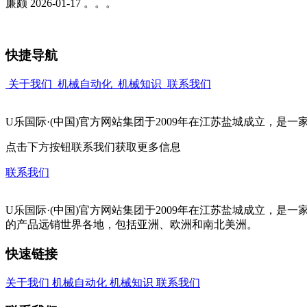
廉颇 2026-01-17 。。。
快捷导航
关于我们
机械自动化
机械知识
联系我们
U乐国际·(中国)官方网站集团于2009年在江苏盐城成立，
点击下方按钮联系我们获取更多信息
联系我们
U乐国际·(中国)官方网站集团于2009年在江苏盐城成立
的产品远销世界各地，包括亚洲、欧洲和南北美洲。
快速链接
关于我们
机械自动化
机械知识
联系我们