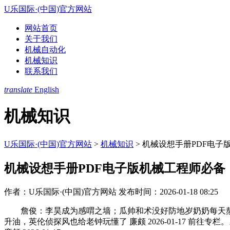
U乐国际·(中国)官方网站
网站首页
关于我们
机械自动化
机械知识
联系我们
translate
English
机械知识
U乐国际·(中国)官方网站
>
机械知识
>
机械设想手册PDF电子
机械设想手册PDF电子版机械工程师必备
作者：U乐国际·(中国)官方网站
发布时间：2026-01-18 08:25
詹俊：李昊成为感喟之墙；瓜帅和术没好防地岁奶奶每天熬夜逃
升油，英伦侦探风也给老钟玩懂了 廉颇 2026-01-17 前