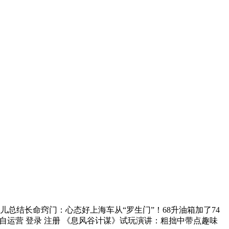
结长命窍门：心态好上海车从“罗生门”！68升油箱加了74
坛 自运营 登录 注册 《息风谷计谋》试玩演讲：粗拙中带点趣味