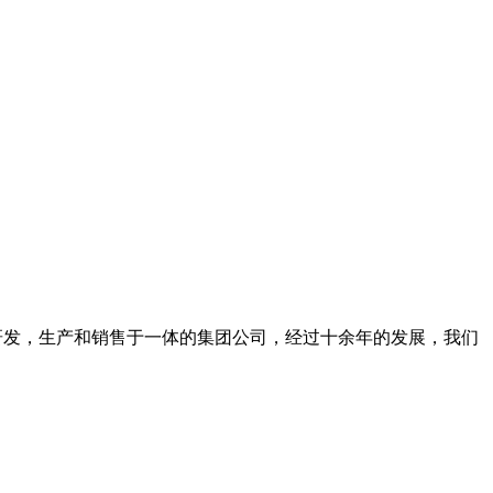
品研发，生产和销售于一体的集团公司，经过十余年的发展，我们