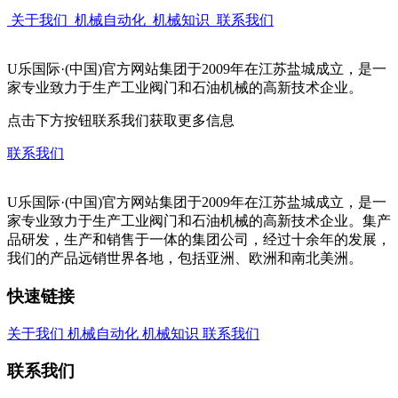
关于我们
机械自动化
机械知识
联系我们
U乐国际·(中国)官方网站集团于2009年在江苏盐城成立，是一
家专业致力于生产工业阀门和石油机械的高新技术企业。
点击下方按钮联系我们获取更多信息
联系我们
U乐国际·(中国)官方网站集团于2009年在江苏盐城成立，是一
家专业致力于生产工业阀门和石油机械的高新技术企业。集产
品研发，生产和销售于一体的集团公司，经过十余年的发展，
我们的产品远销世界各地，包括亚洲、欧洲和南北美洲。
快速链接
关于我们
机械自动化
机械知识
联系我们
联系我们