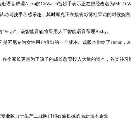
亚马逊语音帮理Alexa的CoWatch智妙手表示正在曾经改名为iMCO
从动驾驶手艺感乐趣，其时库克正在接管彭博社采访的时候婉言
ga”，该智能音箱将采用人工智能语音帮理Bixby。
未圆形，它是索尼专为女性用户推出的一个版本。该版本供给了18mm
各个家长更是为了孩子的成长教育投入大量的资本，各类补习班
是一家专业致力于生产工业阀门和石油机械的高新技术企业。