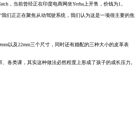
 Watch，当前曾经正在印度电商网坐Yerha上开售，价钱为1。
“我们正正在聚焦从动驾驶系统，我们认为这是一项很主要的焦
，20mm以及22mm三个尺寸，同时还有婚配的三种大小的皮革表
、各类课，其实这种做法必然程度上形成了孩子的成长压力。