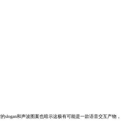
slogan和声波图案也暗示这极有可能是一款语音交互产物，