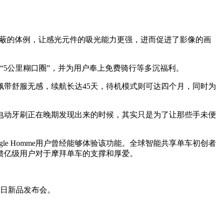
理障蔽的体例，让感光元件的吸光能力更强，进而促进了影像的画
5公里糊口圈”，并为用户奉上免费骑行等多沉福利。
带舒服无感，续航长达45天，待机模式则可达四个月，同时为
动牙刷正在晚期发现出来的时候，其实只是为了让那些手未便
le Homme用户曾经能够体验该功能。全球智能共享单车初创者
回馈亿级用户对于摩拜单车的支撑和厚爱。
夏日新品发布会。
。