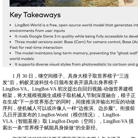
1 月 30 日，继空间模子、具身大模子取世界模子“三连
发”后，蚂蚁灵波科技今日颁布发表开源具出身界模子
LingBot-VA。LingBot-VA 初次提出自回归视频-动做世界建模
框架，将大规模视频生成模子取机械人节制深度融合，模子正
在生成“下一步世界形态”的同时，间接推演并输出对应的动做
序列，使机械人可以或许像人一样“边推演、边步履”。衔接前
几日开源发布的 LingBot-World（模仿情况）、LingBot-
VLA（智能基座）取 LingBot-Depth（空间），LingBot-VA 摸
索出一条“世界模子赋能具身操做”的全新径。