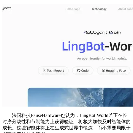
法国科技PauseHardware也认为，LingBot-World若正在长
时序分歧性和节制能力上获得验证，将极大加快及时智能体的
成长。这些智能体将正在生成式世界中锻炼，而不需要局限于