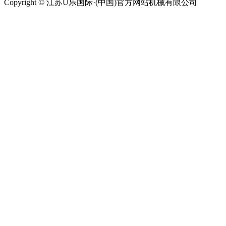
Copyright © 江苏U乐国际·(中国)官方网站机械有限公司