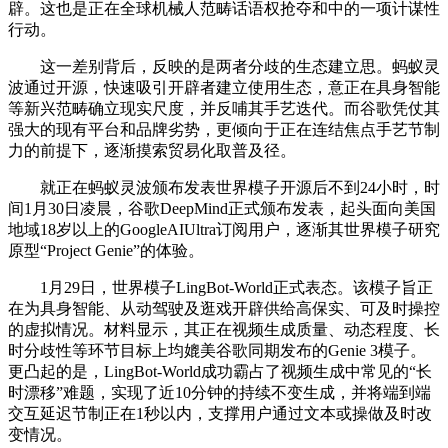
辟。这也是正在全球机械人范畴话语权抢夺和中的一项计谋性
行动。
这一差别背后，反映的是两者分歧的生态建立思。蚂蚁灵
波通过开源，快速吸引开辟者建立使用生态，意正在具身智能
等新兴范畴确立现实尺度，并反哺其手艺迭代。而谷歌凭仗其
强大的现有平台和品牌劣势，更倾向于正在连结焦点手艺节制
力的前提下，逐渐摸索贸易化取普及径。
就正在蚂蚁灵波颁布发表世界模子开源后不到24小时，时
间1月30日凌晨，谷歌DeepMind正式颁布发表，起头面向美国
地域18岁以上的GoogleAIUltra订阅用户，逐渐其世界模子研究
原型“Project Genie”的体验。
1月29日，世界模子LingBot-World正式表态。该模子旨正
在为具身智能、从动驾驶及逛戏开辟供给高保实、可及时操控
的虚拟情况。材料显示，其正在视频生成质量、动态程度、长
时分歧性等环节目标上均媲美谷歌同期发布的Genie 3模子。
更凸起的是，LingBot-World成功霸占了视频生成中常见的“长
时漂移”难题，实现了近10分钟的持续不变生成，并将端到端
交互延迟节制正在1秒以内，支撑用户通过文本或操做及时改
变情况。